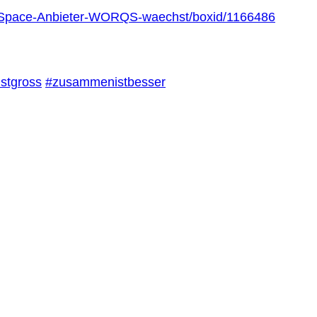
ng-Space-Anbieter-WORQS-waechst/boxid/1166486
istgross
#zusammenistbesser