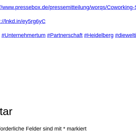
://www.pressebox.de/pressemitteilung/worqs/Coworki
s://lnkd.in/ey5rg6yC
#Unternehmertum
#Partnerschaft
#Heidelberg
#diewelt
tar
forderliche Felder sind mit
*
markiert