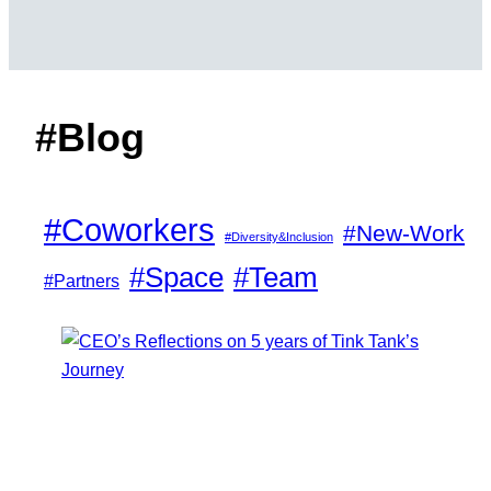
#Blog
#Coworkers
#New-Work
#Diversity&Inclusion
#Space
#Team
#Partners