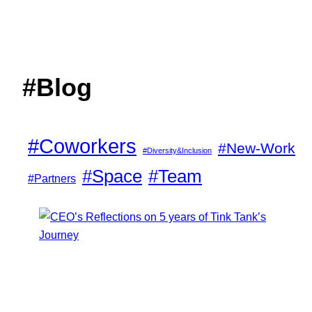
#Blog
#Coworkers
#New-Work
#Diversity&Inclusion
#Space
#Team
#Partners