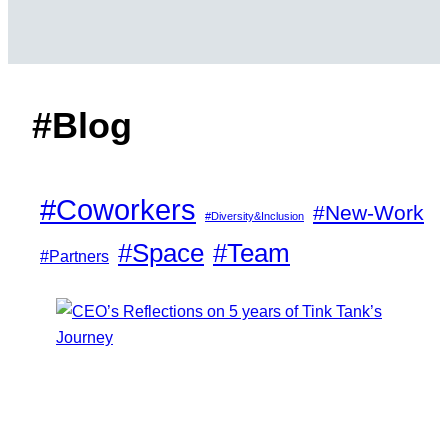
#Blog
#Coworkers
#New-Work
#Diversity&Inclusion
#Space
#Team
#Partners