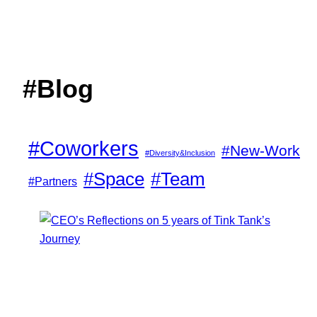
#Blog
#Coworkers
#New-Work
#Diversity&Inclusion
#Space
#Team
#Partners