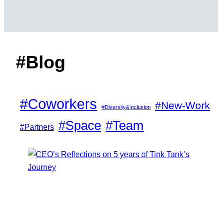
#Blog
#Coworkers
#New-Work
#Diversity&Inclusion
#Space
#Team
#Partners