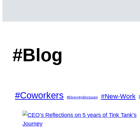
#Blog
#Coworkers
#New-Work
#Diversity&Inclusion