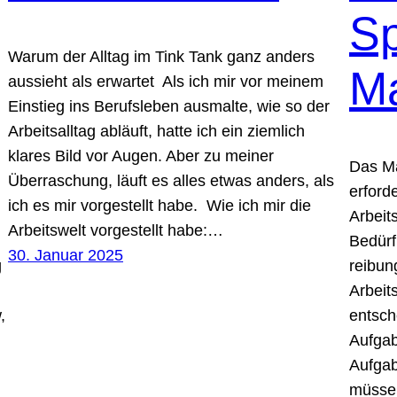
S
Warum der Alltag im Tink Tank ganz anders
M
aussieht als erwartet Als ich mir vor meinem
Einstieg ins Berufsleben ausmalte, wie so der
Arbeitsalltag abläuft, hatte ich ein ziemlich
klares Bild vor Augen. Aber zu meiner
Das M
Überraschung, läuft es alles etwas anders, als
erforde
ich es mir vorgestellt habe. Wie ich mir die
Arbeit
Arbeitswelt vorgestellt habe:…
Bedürf
30. Januar 2025
g
reibun
Arbeit
,
entsch
Aufgab
Aufgab
müsse