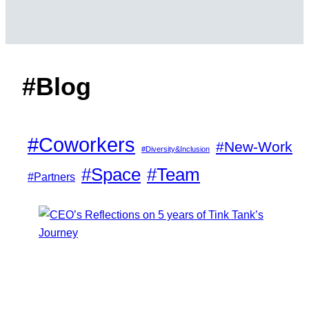
#Blog
#Coworkers
#New-Work
#Diversity&Inclusion
#Space
#Team
#Partners