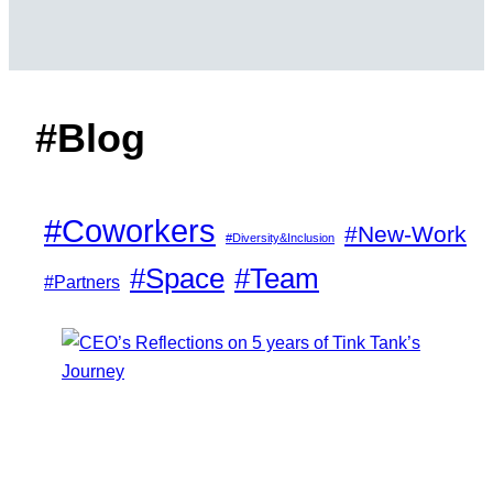
#Blog
#Coworkers
#New-Work
#Diversity&Inclusion
#Space
#Team
#Partners