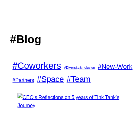
#Blog
#Coworkers
#New-Work
#Diversity&Inclusion
#Space
#Team
#Partners