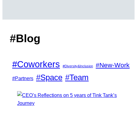
#Blog
#Coworkers
#New-Work
#Diversity&Inclusion
#Space
#Team
#Partners