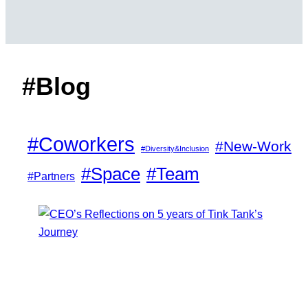
#Blog
#Coworkers
#New-Work
#Diversity&Inclusion
#Space
#Team
#Partners