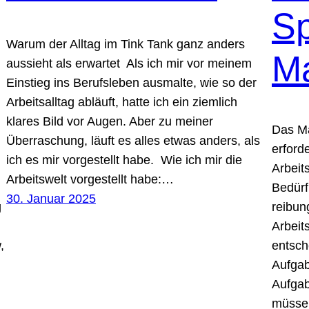
S
Warum der Alltag im Tink Tank ganz anders
M
aussieht als erwartet Als ich mir vor meinem
Einstieg ins Berufsleben ausmalte, wie so der
Arbeitsalltag abläuft, hatte ich ein ziemlich
klares Bild vor Augen. Aber zu meiner
Das M
Überraschung, läuft es alles etwas anders, als
erforde
ich es mir vorgestellt habe. Wie ich mir die
Arbeit
Arbeitswelt vorgestellt habe:…
Bedürf
30. Januar 2025
g
reibun
Arbeit
,
entsch
Aufgab
Aufgab
müsse