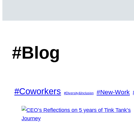
#Blog
#Coworkers
#New-Work
#Diversity&Inclusion