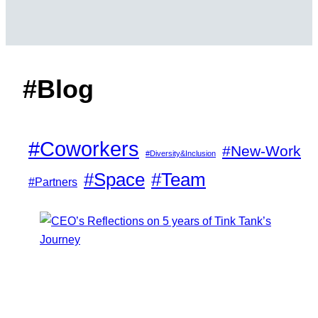
#Blog
#Coworkers
#New-Work
#Diversity&Inclusion
#Space
#Team
#Partners