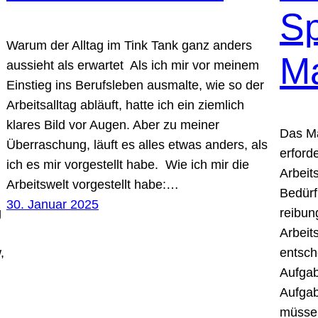
S
Warum der Alltag im Tink Tank ganz anders
M
aussieht als erwartet Als ich mir vor meinem
Einstieg ins Berufsleben ausmalte, wie so der
Arbeitsalltag abläuft, hatte ich ein ziemlich
klares Bild vor Augen. Aber zu meiner
Das M
Überraschung, läuft es alles etwas anders, als
erforde
ich es mir vorgestellt habe. Wie ich mir die
Arbeit
Arbeitswelt vorgestellt habe:…
Bedürf
30. Januar 2025
g
reibun
Arbeit
,
entsch
Aufgab
Aufgab
müsse