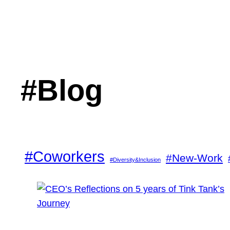
#Blog
#Coworkers
#New-Work
#Diversity&Inclusion