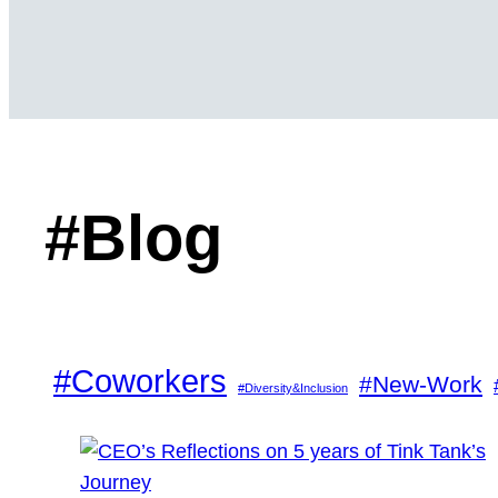
#Blog
#Coworkers
#New-Work
#Diversity&Inclusion