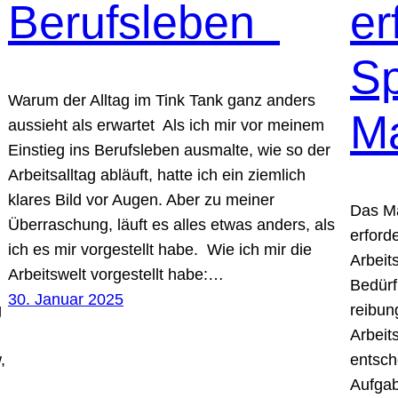
Berufsleben
er
S
Warum der Alltag im Tink Tank ganz anders
M
aussieht als erwartet Als ich mir vor meinem
Einstieg ins Berufsleben ausmalte, wie so der
Arbeitsalltag abläuft, hatte ich ein ziemlich
klares Bild vor Augen. Aber zu meiner
Das M
Überraschung, läuft es alles etwas anders, als
erforde
ich es mir vorgestellt habe. Wie ich mir die
Arbeit
Arbeitswelt vorgestellt habe:…
Bedürf
30. Januar 2025
g
reibun
Arbeit
,
entsch
Aufgab