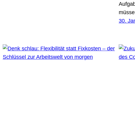
Aufgab
müsse
30. Ja