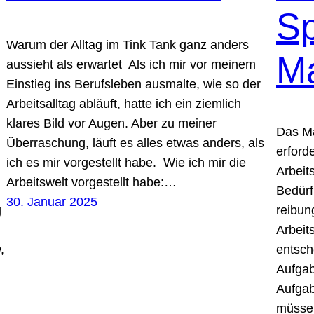
S
Warum der Alltag im Tink Tank ganz anders
M
aussieht als erwartet Als ich mir vor meinem
Einstieg ins Berufsleben ausmalte, wie so der
Arbeitsalltag abläuft, hatte ich ein ziemlich
klares Bild vor Augen. Aber zu meiner
Das M
Überraschung, läuft es alles etwas anders, als
erforde
ich es mir vorgestellt habe. Wie ich mir die
Arbeit
Arbeitswelt vorgestellt habe:…
Bedürf
30. Januar 2025
g
reibun
Arbeit
,
entsch
Aufgab
Aufgab
müsse