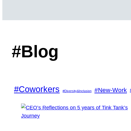
#Blog
#Coworkers
#New-Work
#Diversity&Inclusion