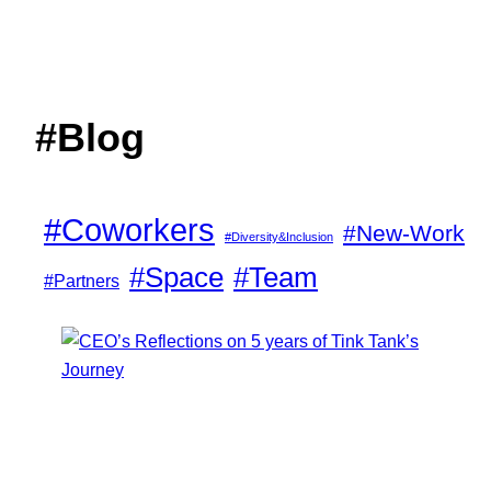
#Blog
#Coworkers
#New-Work
#Diversity&Inclusion
#Space
#Team
#Partners